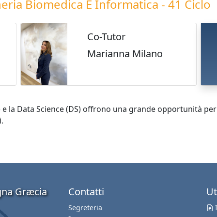
gneria Biomedica E Informatica - 41 Ciclo
Co-Tutor
Marianna Milano
e (AI) e la Data Science (DS) offrono una grande opportunità per
.
agna Græcia
Contatti
Ut
Segreteria