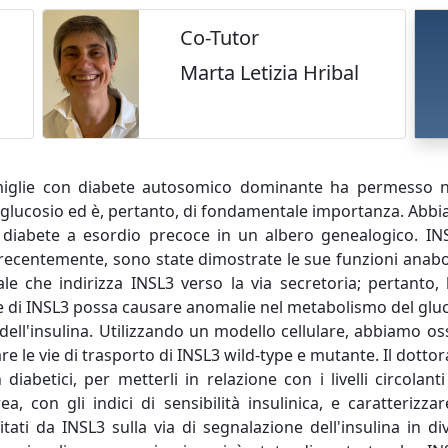
Co-Tutor
Marta Letizia Hribal
 famiglie con diabete autosomico dominante ha permesso n
glucosio ed è, pertanto, di fondamentale importanza. Abbi
n diabete a esordio precoce in un albero genealogico. 
 e, recentemente, sono state dimostrate le sue funzioni ana
e che indirizza INSL3 verso la via secretoria; pertanto, 
 di INSL3 possa causare anomalie nel metabolismo del gluco
e dell'insulina. Utilizzando un modello cellulare, abbiamo o
re le vie di trasporto di INSL3 wild-type e mutante. Il dotto
iabetici, per metterli in relazione con i livelli circolanti
, con gli indici di sensibilità insulinica, e caratterizzare
tati da INSL3 sulla via di segnalazione dell'insulina in dive