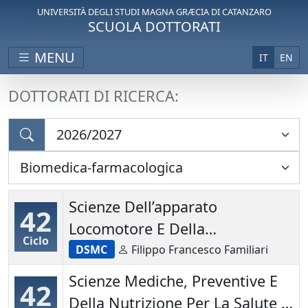
UNIVERSITÀ DEGLI STUDI MAGNA GRÆCIA DI CATANZARO
SCUOLA DOTTORATI
MENU
IT
EN
DOTTORATI DI RICERCA:
Scienze Dell’apparato
42
Locomotore E Della
Ciclo
Riabilitazione
DSMC
Filippo Francesco Familiari
Scienze Mediche, Preventive E
42
Della Nutrizione Per La Salute E