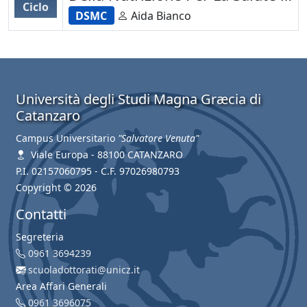
Ciclo
La Longevità
DSMC
Aida Bianco
Università degli Studi Magna Græcia di
Catanzaro
Campus Universitario
"Salvatore Venuta"
Viale Europa - 88100 CATANZARO
P.I. 02157060795 - C.F. 97026980793
Copyright © 2026
Contatti
Segreteria
0961 3694239
scuoladottorati@unicz.it
Area Affari Generali
0961 3696075