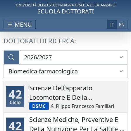
UNIVERSITÀ DEGLI STUDI MAGNA GRÆCIA DI CATANZARO
SCUOLA DOTTORATI
MENU
IT
EN
DOTTORATI DI RICERCA:
Scienze Dell’apparato
42
Locomotore E Della
Ciclo
Riabilitazione
DSMC
Filippo Francesco Familiari
Scienze Mediche, Preventive E
42
Della Nutrizione Per La Salute E