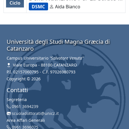
Ciclo
La Longevità
DSMC
Aida Bianco
Università degli Studi Magna Græcia di
Catanzaro
Campus Universitario
"Salvatore Venuta"
Viale Europa - 88100 CATANZARO
P.I. 02157060795 - C.F. 97026980793
Copyright © 2026
Contatti
Segreteria
0961 3694239
scuoladottorati@unicz.it
Area Affari Generali
0961 3696075